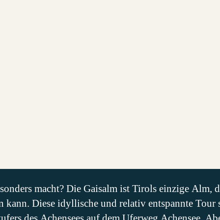
onders macht? Die Gaisalm ist Tirols einzige Alm, d
 kann. Diese idyllische und relativ entspannte Tour 
stufers des Achensees auf dem Uferweg Achensee. Abe