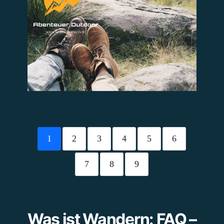
Zum Beitrag
1
2
3
4
5
6
7
8
9
Was ist Wandern: FAQ –