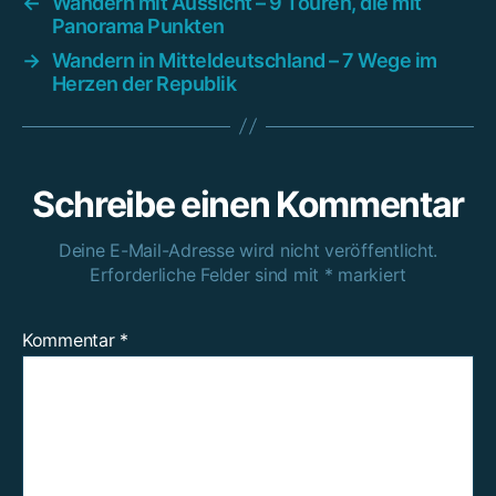
←
Wandern mit Aussicht – 9 Touren, die mit
Panorama Punkten
→
Wandern in Mitteldeutschland – 7 Wege im
Herzen der Republik
Schreibe einen Kommentar
Deine E-Mail-Adresse wird nicht veröffentlicht.
Erforderliche Felder sind mit
*
markiert
Kommentar
*