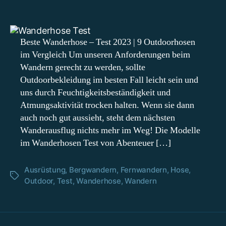
Beste
Wanderhose
Test
2023
Beste Wanderhose – Test 2023 | 9 Outdoorhosen
|
im Vergleich Um unseren Anforderungen beim
9
Wandern gerecht zu werden, sollte
Modelle
Outdoorbekleidung im besten Fall leicht sein und
im
uns durch Feuchtigkeitsbeständigkeit und
Vergleich
Atmungsaktivität trocken halten. Wenn sie dann
auch noch gut aussieht, steht dem nächsten
Wanderausflug nichts mehr im Weg! Die Modelle
im Wanderhosen Test von Abenteuer […]
Ausrüstung
,
Bergwandern
,
Fernwandern
,
Hose
,
Schlagwörter
Outdoor
,
Test
,
Wanderhose
,
Wandern