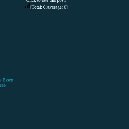
Click to rate this post!
[Total:
0
Average:
0
]
s Essen
see