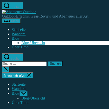
Direkt
Suchen
zum
Abenteuer
Inhalt
Outdoor
Outdoor-Erlebnis, Gear-Review und Abenteuer aller Art
wechseln
Menü
Startseite
Wandern
Blog
Blog-Übersicht
Über Timo
Suchen
Suche
nach:
Suche
schließen
Menü schließen
Startseite
Wandern
Blog
Untermenü
anzeigen
Blog-Übersicht
Über Timo