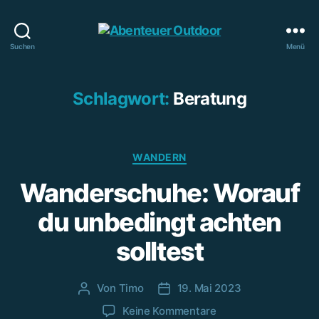
Abenteuer
Suchen
Menü
Outdoor
Schlagwort:
Beratung
Kategorien
WANDERN
Wanderschuhe: Worauf
du unbedingt achten
solltest
Von
Timo
19. Mai 2023
Beitragsautor
Beitragsdatum
zu
Keine Kommentare