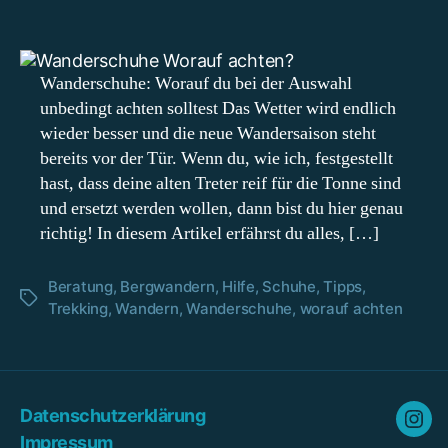
Wanderschuhe:
Worauf
du
unbedingt
Wanderschuhe: Worauf du bei der Auswahl
achten
unbedingt achten solltest Das Wetter wird endlich
solltest
wieder besser und die neue Wandersaison steht
bereits vor der Tür. Wenn du, wie ich, festgestellt
hast, dass deine alten Treter reif für die Tonne sind
und ersetzt werden wollen, dann bist du hier genau
richtig! In diesem Artikel erfährst du alles, […]
Beratung
,
Bergwandern
,
Hilfe
,
Schuhe
,
Tipps
,
Schlagwörter
Trekking
,
Wandern
,
Wanderschuhe
,
worauf achten
Datenschutzerklärung
Ins
Impressum