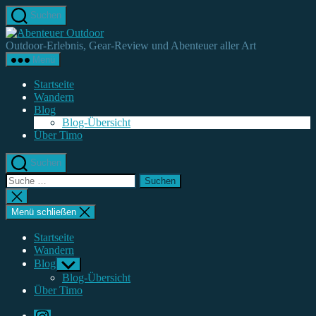
Direkt
Suchen
zum
Abenteuer
Inhalt
Outdoor
Outdoor-Erlebnis, Gear-Review und Abenteuer aller Art
wechseln
Menü
Startseite
Wandern
Blog
Blog-Übersicht
Über Timo
Suchen
Suche
nach:
Suche
schließen
Menü schließen
Startseite
Wandern
Blog
Untermenü
anzeigen
Blog-Übersicht
Über Timo
Instagram