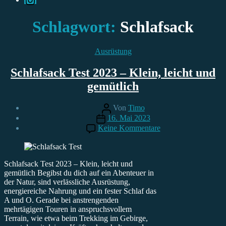
Schlagwort:
Schlafsack
Kategorien
Ausrüstung
Schlafsack Test 2023 – Klein, leicht und
gemütlich
Beitragsautor
Von
Timo
Beitragsdatum
16. Mai 2023
zu
Keine Kommentare
Schlafsack
Test
2023
–
Schlafsack Test 2023 – Klein, leicht und
Klein,
gemütlich Begibst du dich auf ein Abenteuer in
leicht
der Natur, sind verlässliche Ausrüstung,
und
energiereiche Nahrung und ein fester Schlaf das
gemütlich
A und O. Gerade bei anstrengenden
mehrtägigen Touren in anspruchsvollem
Terrain, wie etwa beim Trekking im Gebirge,