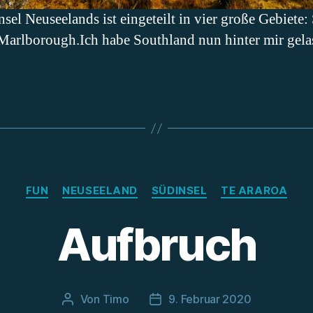
Neuseelands ist eingeteilt in vier große Gebiete: 
arlborough.Ich habe Southland nun hinter mir gelas
Kategorien
FUN
NEUSEELAND
SÜDINSEL
TE ARAROA
Aufbruch
Von
Timo
9. Februar 2020
Beitragsautor
Beitragsdatum