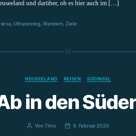
useeland und darüber, ob es hier auch im […]
raroa
,
Ultrarunning
,
Wandern
,
Ziele
rter
Kategorien
NEUSEELAND
REISEN
SÜDINSEL
Ab in den Süde
Von
Timo
8. Februar 2020
Beitragsautor
Beitragsdatum