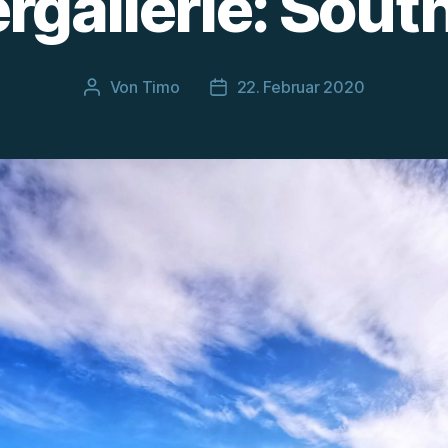
ergallerie: Sout
Von
Timo
22. Februar 2020
Beitragsautor
Beitragsdatum