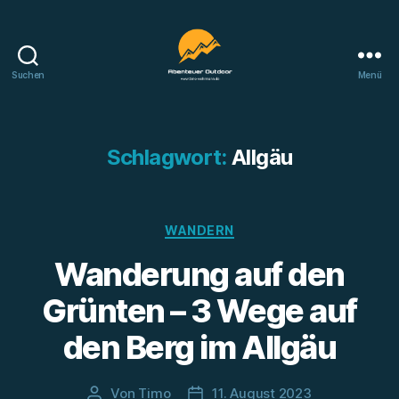
Suchen
Menü
Abenteuer
Outdoor
Schlagwort:
Allgäu
Kategorien
WANDERN
Wanderung auf den
Grünten – 3 Wege auf
den Berg im Allgäu
Von
Timo
11. August 2023
Beitragsautor
Beitragsdatum