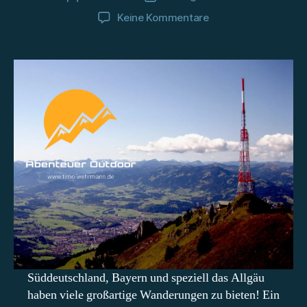
zu
Keine Kommentare
Wanderung
auf
den
Grünten
–
3
Wege
auf
den
Berg
im
Allgäu
Süddeutschland, Bayern und speziell das Allgäu
haben viele großartige Wanderungen zu bieten! Ein