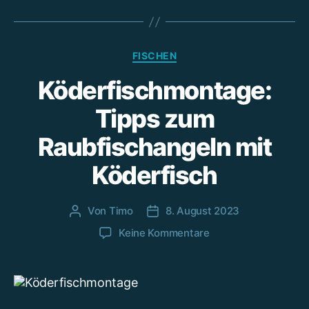
Kategorien
FISCHEN
Köderfischmontage:
Tipps zum
Raubfischangeln mit
Köderfisch
Von
Timo
8. August 2023
Beitragsautor
Beitragsdatum
zu
Keine Kommentare
Köderfischmontage:
Tipps
zum
Raubfischangeln
mit