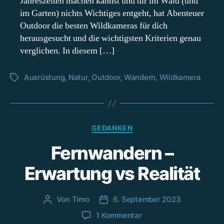
Jahreszeiten machen kannst und dir im Wald (und
im Garten) nichts Wichtiges entgeht, hat Abenteuer
Outdoor die besten Wildkameras für dich
herausgesucht und die wichtigsten Kriterien genau
verglichen. In diesem […]
Ausrüstung
,
Natur
,
Outdoor
,
Wandern
,
Wildkamera
Schlagwörter
Kategorien
GEDANKEN
Fernwandern –
Erwartung vs Realität
Von
Timo
6. September 2023
Beitragsautor
Beitragsdatum
zu
1 Kommentar