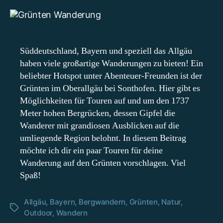
auf
den
Grünten
–
3
Süddeutschland, Bayern und speziell das Allgäu
Wege
haben viele großartige Wanderungen zu bieten! Ein
auf
beliebter Hotspot unter Abenteuer-Freunden ist der
den
Grünten im Oberallgäu bei Sonthofen. Hier gibt es
Berg
im
Möglichkeiten für Touren auf und um den 1737
Allgäu
Meter hohen Bergrücken, dessen Gipfel die
Wanderer mit grandiosen Ausblicken auf die
umliegende Region belohnt. In diesem Beitrag
möchte ich dir ein paar Touren für deine
Wanderung auf den Grünten vorschlagen. Viel
Spaß!
Allgäu
,
Bayern
,
Bergwandern
,
Grünten
,
Natur
,
Schlagwörter
Outdoor
,
Wandern