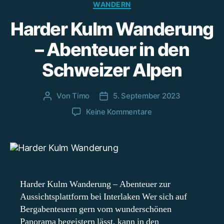
Kategorien
WANDERN
Harder Kulm Wanderung
– Abenteuer in den
Schweizer Alpen
Von
Timo
5. September 2023
Beitragsautor
Beitragsdatum
zu
Keine Kommentare
Harder
Kulm
Wanderung
–
Abenteuer
in
Harder Kulm Wanderung – Abenteuer zur
den
Aussichtsplattform bei Interlaken Wer sich auf
Schweizer
Bergabenteuern gern vom wunderschönen
Alpen
Panorama begeistern lässt, kann in den