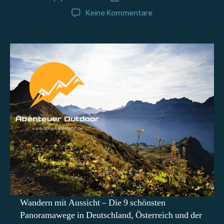
zu
Keine Kommentare
Wandern
mit
Aussicht
–
9
Touren,
die
mit
Panorama
Punkten
Wandern mit Aussicht – Die 9 schönsten
Panoramawege in Deutschland, Österreich und der