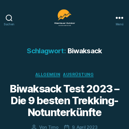
Suchen
Menü
Abenteuer
Outdoor
Schlagwort:
Biwaksack
Kategorien
ALLGEMEIN
AUSRÜSTUNG
Biwaksack Test 2023 –
Die 9 besten Trekking-
Notunterkünfte
Von
Timo
9. April 2023
Beitragsautor
Beitragsdatum