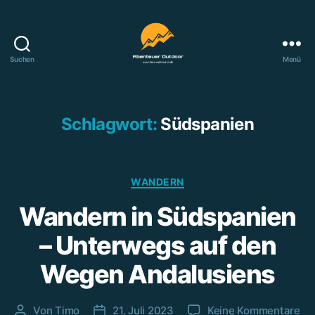
Suchen
Menü
Abenteuer
Outdoor
Schlagwort:
Südspanien
Kategorien
WANDERN
Wandern in Südspanien
– Unterwegs auf den
Wegen Andalusiens
zu
Von
Timo
21. Juli 2023
Keine Kommentare
Beitragsautor
Beitragsdatum