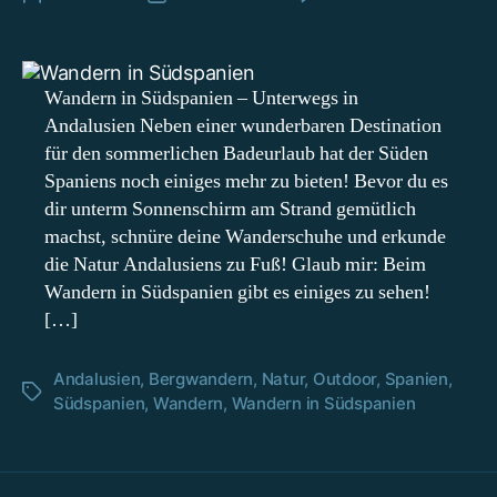
Wa
in
Sü
–
Wandern in Südspanien – Unterwegs in
Un
Andalusien Neben einer wunderbaren Destination
au
für den sommerlichen Badeurlaub hat der Süden
de
Spaniens noch einiges mehr zu bieten! Bevor du es
We
dir unterm Sonnenschirm am Strand gemütlich
An
machst, schnüre deine Wanderschuhe und erkunde
die Natur Andalusiens zu Fuß! Glaub mir: Beim
Wandern in Südspanien gibt es einiges zu sehen!
[…]
Andalusien
,
Bergwandern
,
Natur
,
Outdoor
,
Spanien
,
Schlagwörter
Südspanien
,
Wandern
,
Wandern in Südspanien