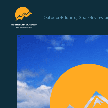
Outdoor-Erlebnis, Gear-Review un
Abenteuer
Outdoor