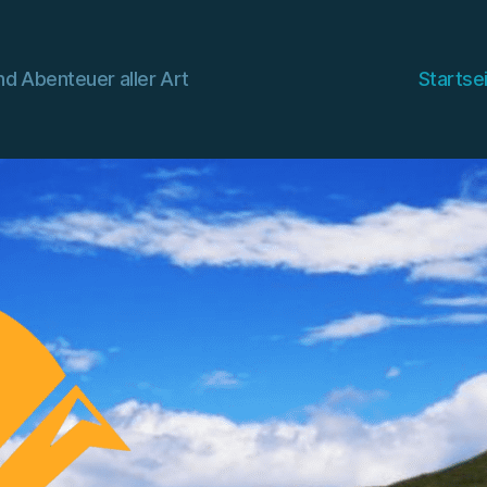
d Abenteuer aller Art
Startse