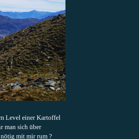
m Level einer Kartoffel
hr man sich über
nötig mit mir rum ?