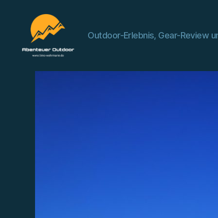
Outdoor-Erlebnis, Gear-Review un
Abenteuer
Outdoor