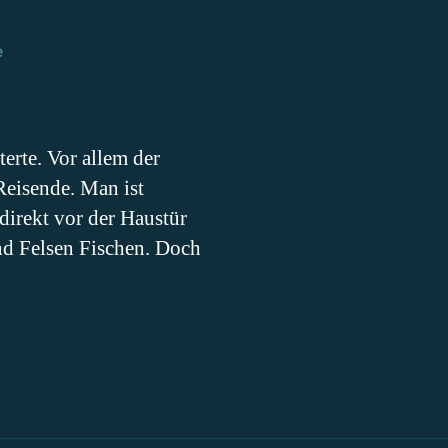
zu
e
Forellenangeln
in
Neuseeland
erte. Vor allem der
Reisende. Man ist
direkt vor der Haustür
nd Felsen Fischen. Doch