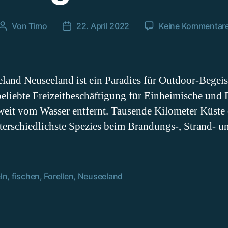
Von
Timo
22. April 2022
Keine Kommentar
Beitragsautor
Beitragsdatum
land Neuseeland ist ein Paradies für Outdoor-Begeist
 beliebte Freizeitbeschäftigung für Einheimische und 
weit vom Wasser entfernt. Tausende Kilometer Küste 
terschiedlichste Spezies beim Brandungs-, Strand- u
ln
,
fischen
,
Forellen
,
Neuseeland
rter