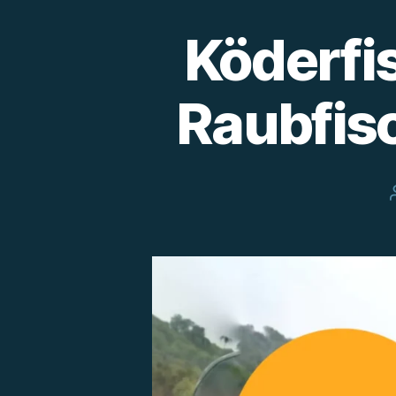
Köderfi
Raubfis