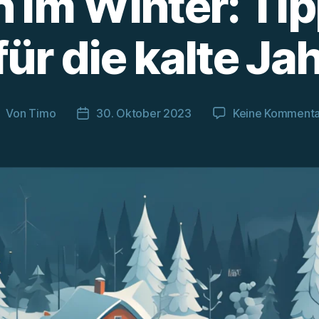
 im Winter: Ti
für die kalte Ja
Von
Timo
30. Oktober 2023
Keine Komment
eitragsautor
Beitragsdatum