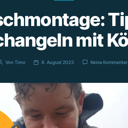
schmontage: T
changeln mit Kö
Von
Timo
8. August 2023
Keine Kommentar
Beitragsautor
Beitragsdatum