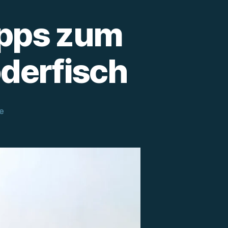
ipps zum
derfisch
zu
e
Köderfischmontage:
Tipps
zum
Raubfischangeln
mit
Köderfisch