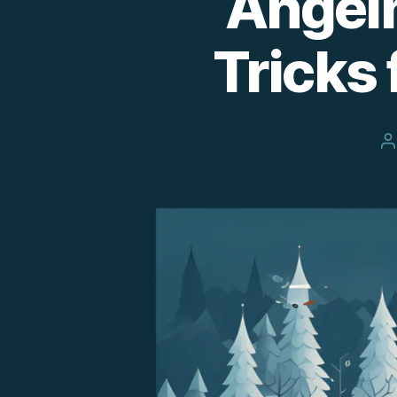
Angeln
Tricks 
B