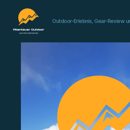
Outdoor-Erlebnis, Gear-Review un
Abenteuer
Outdoor