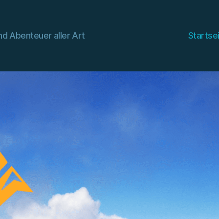
d Abenteuer aller Art
Startse