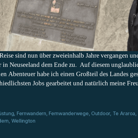
Reise sind nun über zweieinhalb Jahre vergangen und
ier in Neuseeland dem Ende zu. Auf diesem unglaubl
en Abenteuer habe ich einen Großteil des Landes ge
hiedlichsten Jobs gearbeitet und natürlich meine Fre
üstung
,
Fernwandern
,
Fernwanderwege
,
Outdoor
,
Te Araroa
,
rter
ern
,
Wellington