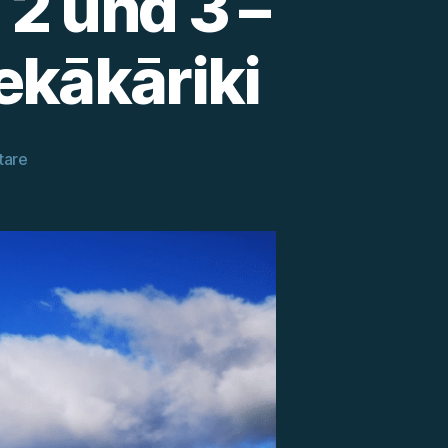
 2 und 3 –
ekākāriki
zu
tare
Ta
Araroa
Nordinsel:
Tag
2
und
3
–
Von
Wellington
nach
Paekākāriki