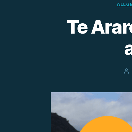
ALLG
Te Arar
Be