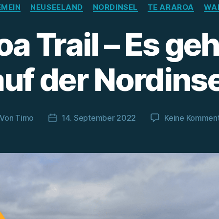
Kategorien
EMEIN
NEUSEELAND
NORDINSEL
TE ARAROA
WA
oa Trail – Es geh
auf der Nordinse
Von
Timo
14. September 2022
Keine Kommen
itragsautor
Beitragsdatum