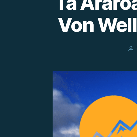
Ta Araroa
Von Well
Be