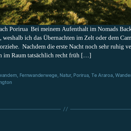
ach Porirua Bei meinem Aufenthalt im Nomads Backp
, weshalb ich das Übernachten im Zelt oder dem Cam
rziehe. Nachdem die erste Nacht noch sehr ruhig ver
n im Raum tatsächlich recht früh […]
wandern
,
Fernwanderwege
,
Natur
,
Porirua
,
Te Araroa
,
Wande
rter
ington