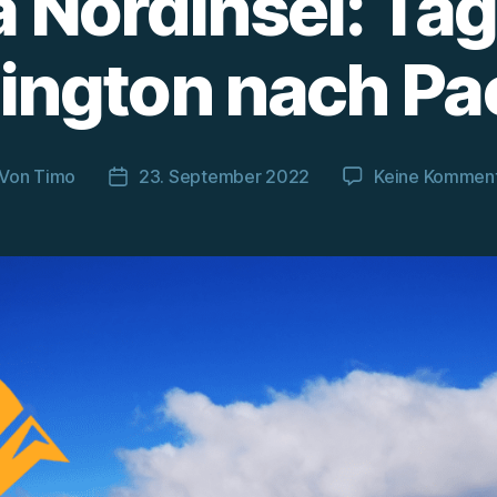
 Nordinsel: Tag
ington nach Pa
Von
Timo
23. September 2022
Keine Kommen
itragsautor
Beitragsdatum