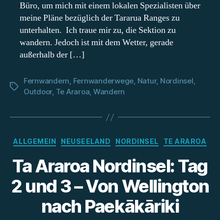
Büro, um mich mit einem lokalen Spezialisten über
meine Pläne bezüglich der Tararua Ranges zu
unterhalten. Ich traue mir zu, die Sektion zu
wandern. Jedoch ist mit dem Wetter, gerade
außerhalb der […]
Fernwandern
,
Fernwanderwege
,
Natur
,
Nordinsel
,
Schlagwörter
Outdoor
,
Te Araroa
,
Wandern
Kategorien
ALLGEMEIN
NEUSEELAND
NORDINSEL
TE ARAROA
Ta Araroa Nordinsel: Tag
2 und 3 – Von Wellington
nach Paekākāriki