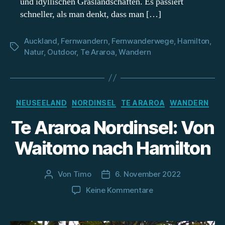
und idyllischen Graslandschaften. Es passiert
schneller, als man denkt, dass man […]
Auckland
,
Fernwandern
,
Fernwanderwege
,
Hamilton
,
Schlagwörter
Natur
,
Outdoor
,
Te Araroa
,
Wandern
Kategorien
NEUSEELAND
NORDINSEL
TE ARAROA
WANDERN
Te Araroa Nordinsel: Von
Waitomo nach Hamilton
Von
Timo
6. November 2022
Beitragsautor
Beitragsdatum
zu
Keine Kommentare
Te
Araroa
Nordinsel: