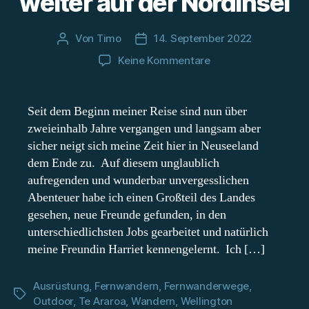
weiter auf der Nordinsel
Von
Timo
14. September 2022
Beitragsautor
Beitragsdatum
zu
Keine Kommentare
Te
Araroa
Trail
Seit dem Beginn meiner Reise sind nun über
–
zweieinhalb Jahre vergangen und langsam aber
Es
sicher neigt sich meine Zeit hier in Neuseeland
geht
dem Ende zu. Auf diesem unglaublich
weiter
aufregenden und wunderbar unvergesslichen
auf
Abenteuer habe ich einen Großteil des Landes
der
Nordinsel
gesehen, neue Freunde gefunden, in den
unterschiedlichsten Jobs gearbeitet und natürlich
meine Freundin Harriet kennengelernt. Ich […]
Ausrüstung
,
Fernwandern
,
Fernwanderwege
,
Schlagwörter
Outdoor
,
Te Araroa
,
Wandern
,
Wellington