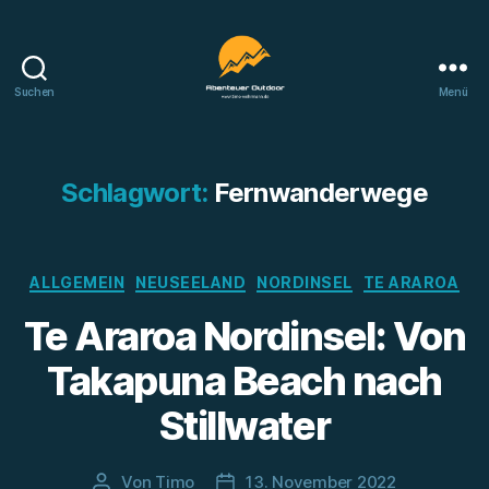
Suchen
Menü
Abenteuer
Outdoor
Schlagwort:
Fernwanderwege
Kategorien
ALLGEMEIN
NEUSEELAND
NORDINSEL
TE ARAROA
Te Araroa Nordinsel: Von
Takapuna Beach nach
Stillwater
Von
Timo
13. November 2022
Beitragsautor
Beitragsdatum