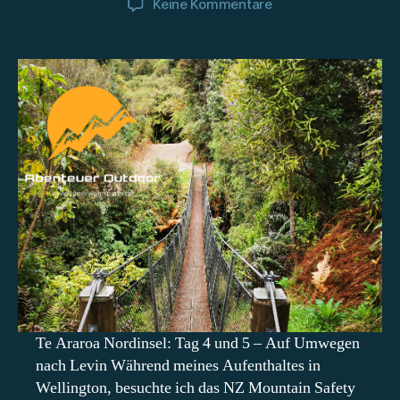
zu
Keine Kommentare
Te
Araroa
Nordinsel:
Tag
4
und
5
–
Auf
Umwegen
nach
Levin
Te Araroa Nordinsel: Tag 4 und 5 – Auf Umwegen
nach Levin Während meines Aufenthaltes in
Wellington, besuchte ich das NZ Mountain Safety