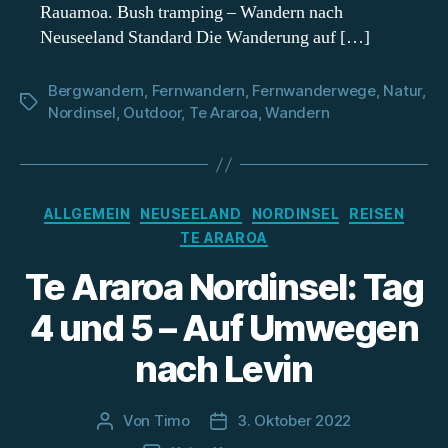
Rauamoa. Bush tramping – Wandern nach
Neuseeland Standard Die Wanderung auf […]
Bergwandern
,
Fernwandern
,
Fernwanderwege
,
Natur
,
Schlagwörter
Nordinsel
,
Outdoor
,
Te Araroa
,
Wandern
Kategorien
ALLGEMEIN
NEUSEELAND
NORDINSEL
REISEN
TE ARAROA
Te Araroa Nordinsel: Tag
4 und 5 – Auf Umwegen
nach Levin
Von
Timo
3. Oktober 2022
Beitragsautor
Beitragsdatum