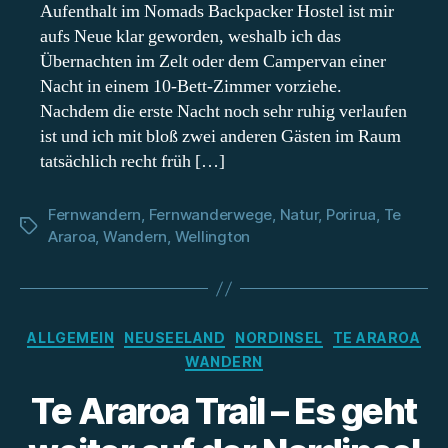
Aufenthalt im Nomads Backpacker Hostel ist mir
aufs Neue klar geworden, weshalb ich das
Übernachten im Zelt oder dem Campervan einer
Nacht in einem 10-Bett-Zimmer vorziehe.
Nachdem die erste Nacht noch sehr ruhig verlaufen
ist und ich mit bloß zwei anderen Gästen im Raum
tatsächlich recht früh […]
Fernwandern
,
Fernwanderwege
,
Natur
,
Porirua
,
Te
Schlagwörter
Araroa
,
Wandern
,
Wellington
Kategorien
ALLGEMEIN
NEUSEELAND
NORDINSEL
TE ARAROA
WANDERN
Te Araroa Trail – Es geht