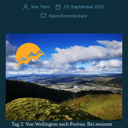
Von
Timo
23. September 2022
Beitragsautor
Beitragsdatum
zu
Keine Kommentare
Ta
Araroa
Nordinsel:
Tag
2
und
3
–
Von
Wellington
nach
Paekākāriki
Tag 2: Von Wellington nach Porirua Bei meinem