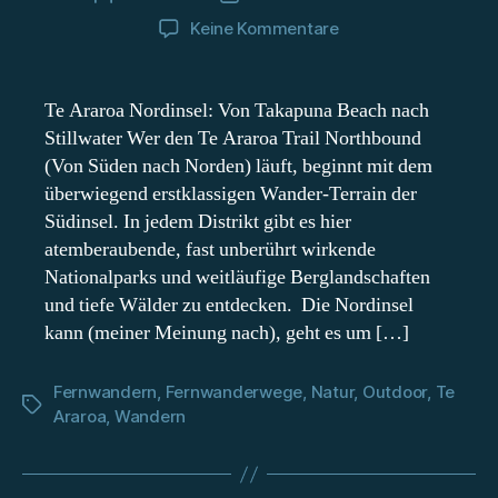
zu
Keine Kommentare
Te
Araroa
Nordinsel:
Te Araroa Nordinsel: Von Takapuna Beach nach
Von
Stillwater Wer den Te Araroa Trail Northbound
Takapuna
(Von Süden nach Norden) läuft, beginnt mit dem
Beach
überwiegend erstklassigen Wander-Terrain der
nach
Südinsel. In jedem Distrikt gibt es hier
Stillwater
atemberaubende, fast unberührt wirkende
Nationalparks und weitläufige Berglandschaften
und tiefe Wälder zu entdecken. Die Nordinsel
kann (meiner Meinung nach), geht es um […]
Fernwandern
,
Fernwanderwege
,
Natur
,
Outdoor
,
Te
Schlagwörter
Araroa
,
Wandern