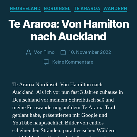
Kategorien
NEUSEELAND
NORDINSEL
TE ARAROA
WANDERN
Te Araroa: Von Hamilton
nach Auckland
Von
Timo
10. November 2022
Beitragsautor
Beitragsdatum
zu
Keine Kommentare
Te
Araroa:
Von
Te Araroa Nordinsel: Von Hamilton nach
Hamilton
Auckland Als ich vor nun fast 3 Jahren zuhause in
nach
Deutschland vor meinem Schreibtisch saß und
Auckland
meine Fernwanderung auf dem Te Araroa Trail
geplant habe, präsentierten mir Google und
YouTube hauptsächlich Bilder von endlos
scheinenden Stränden, paradiesischen Wäldern