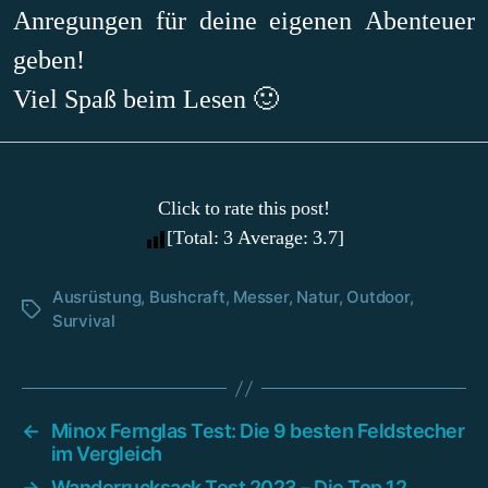
Anregungen für deine eigenen Abenteuer
geben!
Viel Spaß beim Lesen 🙂
Click to rate this post!
[Total:
3
Average:
3.7
]
Ausrüstung
,
Bushcraft
,
Messer
,
Natur
,
Outdoor
,
Schlagwörter
Survival
←
Minox Fernglas Test: Die 9 besten Feldstecher
im Vergleich
→
Wanderrucksack Test 2023 – Die Top 12