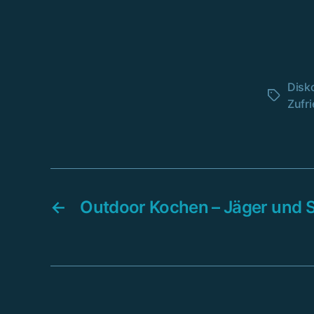
Disk
Schlagwö
Zufr
←
Outdoor Kochen – Jäger und