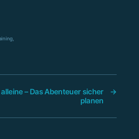
aining
,
lleine – Das Abenteuer sicher
→
planen