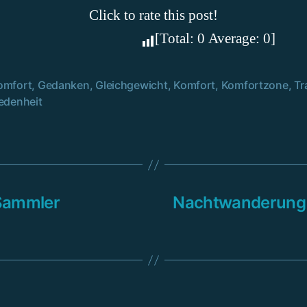
Click to rate this post!
[Total:
0
Average:
0
]
omfort
,
Gedanken
,
Gleichgewicht
,
Komfort
,
Komfortzone
,
Tr
rter
iedenheit
 Sammler
Nachtwanderung a