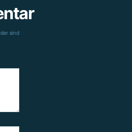
entar
lder sind