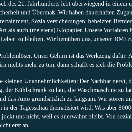
ch des 21. Jahrhunderts lebt überwiegend in einem 
icherheit und Übermaß. Wir haben dauerhaften Zuga
ertainment, Sozialversicherungen, beheizten Bettde
Art als auch (meistens) Klopapier. Unsere Vorfahren
Leben zu bleiben. Wir bemühen uns, unseren BMI zu
Problemlöser. Unser Gehirn ist das Werkzeug dafür. 
 nichts mehr zu tun, dann schafft es sich die Proble
se kleinen Unannehmlichkeiten: Der Nachbar nervt, di
, der Kühlschrank zu laut, die Waschmaschine zu lan
und das Auto grundsätzlich zu langsam. Wir stören un
ich in der Tagesschau thematisiert wird. Was aber 800
t juckt uns nicht, weil es unerwähnt bleibt. Von soz
nicht erst an.