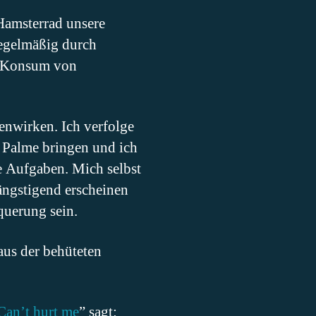
Hamsterrad unsere
regelmäßig durch
en Konsum von
enwirken. Ich verfolge
 Palme bringen und ich
e Aufgaben. Mich selbst
ängstigend erscheinen
querung sein.
aus der behüteten
Can’t hurt me
” sagt: