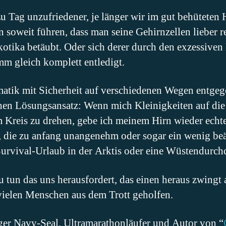
 Tag unzufriedener, je länger wir im gut behüteten 
 soweit führen, dass man seine Gehirnzellen lieber 
otika betäubt. Oder sich derer durch den exzessiv
m gleich komplett entledigt.
atik mit Sicherheit auf verschiedenen Wegen entgeg
chen Lösungsansatz: Wenn mich Kleinigkeiten auf die
m Kreis zu drehen, gebe ich meinem Hirn wieder echt
n, die zu anfang unangenehm oder sogar ein wenig be
urvival-Urlaub in der Arktis oder eine Wüstendurch
 tun das uns herausfordert, das einen heraus zwingt 
ielen Menschen aus dem Trott geholfen.
er Navy-Seal, Ultramarathonläufer und Autor von “