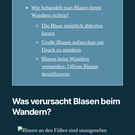
Wie behandelt man Blasen beim
Wandern richtig?
Die Blase natürlich abheilen
lassen
Große Blasen aufstechen um
Druck zu mindern
Blasen beim Wandern
vermeiden: Offene Blasen
desinfizieren
Was verursacht Blasen beim
Wandern?