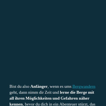
View this post on Instagram
A post shared by @abenteueroutdoor
Bist du also
Anfänger
, wenn es ums
Bergwandern
geht, dann nimm dir Zeit und
lerne die Berge mit
all ihren Möglichkeiten und Gefahren näher
kennen
, bevor du dich in ein Abenteuer stürzt, das