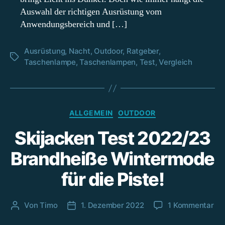
Auswahl der richtigen Ausrüstung vom
Anwendungsbereich und […]
Ausrüstung
,
Nacht
,
Outdoor
,
Ratgeber
,
Schlagwörter
Taschenlampe
,
Taschenlampen
,
Test
,
Vergleich
Kategorien
ALLGEMEIN
OUTDOOR
Skijacken Test 2022/23
Brandheiße Wintermode
für die Piste!
zu
Von
Timo
1. Dezember 2022
1 Kommentar
Beitragsautor
Beitragsdatum
Ski