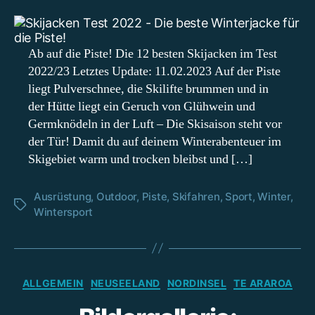
Tes
20
Br
Wi
Ab auf die Piste! Die 12 besten Skijacken im Test
für
2022/23 Letztes Update: 11.02.2023 Auf der Piste
die
liegt Pulverschnee, die Skilifte brummen und in
Pis
der Hütte liegt ein Geruch von Glühwein und
Germknödeln in der Luft – Die Skisaison steht vor
der Tür! Damit du auf deinem Winterabenteuer im
Skigebiet warm und trocken bleibst und […]
Ausrüstung
,
Outdoor
,
Piste
,
Skifahren
,
Sport
,
Winter
,
Schlagwörter
Wintersport
Kategorien
ALLGEMEIN
NEUSEELAND
NORDINSEL
TE ARAROA