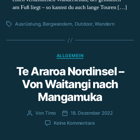
am Fuß liegt – so kannst du auch lange Touren […]
Ausrüstung
,
Bergwandern
,
Outdoor
,
Wandern
Schlagwörter
Kategorien
ALLGEMEIN
Te Araroa Nordinsel –
Von Waitangi nach
Mangamuka
Von
Timo
18. Dezember 2022
Beitragsautor
Beitragsdatum
zu
Keine Kommentare
Te
Araroa