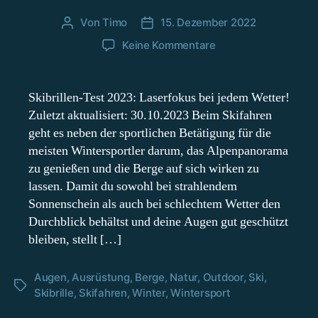
Von
Timo
15. Dezember 2022
Beitragsautor
Beitragsdatum
zu
Keine Kommentare
Skibrillen-
Test
2023:
Skibrillen-Test 2023: Laserfokus bei jedem Wetter!
Laserfokus
Zuletzt aktualisiert: 30.10.2023 Beim Skifahren
bei
geht es neben der sportlichen Betätigung für die
jedem
meisten Wintersportler darum, das Alpenpanorama
Wetter!
zu genießen und die Berge auf sich wirken zu
lassen. Damit du sowohl bei strahlendem
Sonnenschein als auch bei schlechtem Wetter den
Durchblick behältst und deine Augen gut geschützt
bleiben, stellt […]
Augen
,
Ausrüstung
,
Berge
,
Natur
,
Outdoor
,
Ski
,
Schlagwörter
Skibrille
,
Skifahren
,
Winter
,
Wintersport