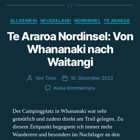
Kategorien
ALLGEMEIN
NEUSEELAND
NORDINSEL
TE ARAROA
Te Araroa Nordinsel: Von
Whananaki nach
Waitangi
Von
Timo
10. Dezember 2022
Beitragsautor
Beitragsdatum
zu
Keine Kommentare
Te
Araroa
Nordinsel:
Der Campingplatz in Whananaki war sehr
Von
gemütlich und zudem direkt am Trail gelegen. Zu
Whananaki
diesem Zeitpunkt begegnete ich immer mehr
nach
Wanderern und besonders im Nachtlager an den
Waitangi