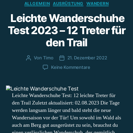
Kategorien
ALLGEMEIN
AUSRÜSTUNG
WANDERN
Leichte Wanderschuhe
Test 2023 – 12 Treter für
den Trail
Von
Timo
21. Dezember 2022
Beitragsautor
Beitragsdatum
zu
Keine Kommentare
Leichte
Wanderschuhe
Test
2023
Leichte Wanderschuhe Test: 12 leichte Treter für
–
den Trail Zuletzt aktualisiert: 02.08.2023 Die Tage
12
werden langsam länger und bald steht die neue
Treter
Wandersaison vor der Tür! Um sowohl im Wald als
für
auch am Berg gut ausgerüstet zu sein, brauchst du
den
einen verlässlichen Wanderschuh, der gemütlich
Trail