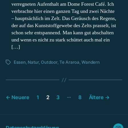
–
verregneten Aufenthalt am Dome Forest Café. Ich
Vom
verbrachte hier einen ganzen Tag und zwei Nächte
Mangawhai
– hauptsächlich im Zelt. Das Geräusch des Regens,
Cliff
der auf das Kunststoffgewebe des Zelts prasselt, ist
Walk
schon sehr entspannend. Man kann gut abschalten
nach
Marsden
und wenn es nicht zu stark schüttet auch mal ein
Point
[…]
Essen
,
Natur
,
Outdoor
,
Te Araroa
,
Wandern
Schlagwörter
Beitragsnavigation
…
←
Neuere
1
2
3
8
Ältere
→
Datenschutzerklärung