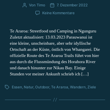
Von
Timo
7. Dezember 2022
Beitragsautor
Beitragsdatum
zu
Keine Kommentare
Te
Araroa
Nordinsel:
Te Araroa: Streetfood und Camping in Ngunguru
Von
Zuletzt aktualisiert: 13.03.2023 Parauwanui ist
Parauwanui
eine kleine, unscheinbare, aber sehr idyllische
nach
Ortschaft an der Küste, östlich von Whangarei. Die
Whananaki
offizielle Route des Te Araroa Trails führt von hier
aus durch die Flussmündung des Horahora River
und danach hinunter zur Nikau Bay. Einige
Stunden vor meiner Ankunft schrieb ich […]
Essen
,
Natur
,
Outdoor
,
Te Araroa
,
Wandern
,
Ziele
Schlagwörter