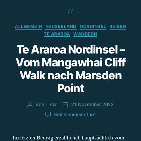
Kategorien
ALLGEMEIN
NEUSEELAND
NORDINSEL
REISEN
TE ARAROA
WANDERN
Te Araroa Nordinsel –
Vom Mangawhai Cliff
Walk nach Marsden
Point
Von
Timo
21. November 2022
Beitragsautor
Beitragsdatum
zu
Keine Kommentare
Te
Araroa
Nordinsel
Im letzten Beitrag erzählte ich hauptsächlich vom