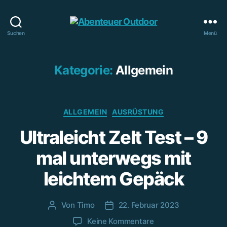
Abenteuer
Suchen
Menü
Outdoor
Kategorie:
Allgemein
Kategorien
ALLGEMEIN
AUSRÜSTUNG
Ultraleicht Zelt Test – 9
mal unterwegs mit
leichtem Gepäck
Von
Timo
22. Februar 2023
Beitragsautor
Beitragsdatum
zu
Keine Kommentare