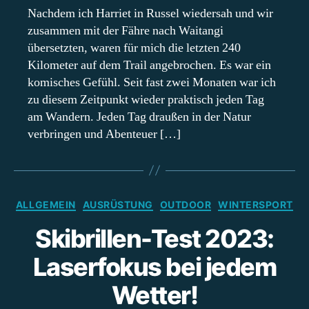
Nordinsel
Nachdem ich Harriet in Russel wiedersah und wir
–
zusammen mit der Fähre nach Waitangi
Von
übersetzten, waren für mich die letzten 240
Waitangi
Kilometer auf dem Trail angebrochen. Es war ein
nach
komisches Gefühl. Seit fast zwei Monaten war ich
Mangamuka
zu diesem Zeitpunkt wieder praktisch jeden Tag
am Wandern. Jeden Tag draußen in der Natur
verbringen und Abenteuer […]
Kategorien
ALLGEMEIN
AUSRÜSTUNG
OUTDOOR
WINTERSPORT
Skibrillen-Test 2023:
Laserfokus bei jedem
Wetter!