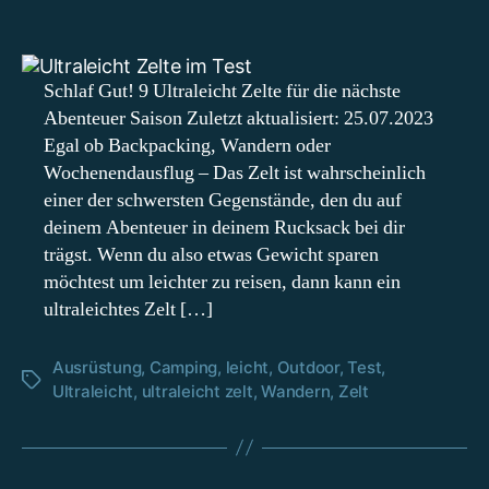
Ultraleicht
Zelt
Test
–
Schlaf Gut! 9 Ultraleicht Zelte für die nächste
9
Abenteuer Saison Zuletzt aktualisiert: 25.07.2023
mal
Egal ob Backpacking, Wandern oder
unterwegs
Wochenendausflug – Das Zelt ist wahrscheinlich
mit
einer der schwersten Gegenstände, den du auf
leichtem
deinem Abenteuer in deinem Rucksack bei dir
Gepäck
trägst. Wenn du also etwas Gewicht sparen
möchtest um leichter zu reisen, dann kann ein
ultraleichtes Zelt […]
Ausrüstung
,
Camping
,
leicht
,
Outdoor
,
Test
,
Schlagwörter
Ultraleicht
,
ultraleicht zelt
,
Wandern
,
Zelt