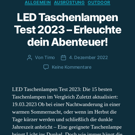
Kategorien
ALLGEMEIN
AUSRÜSTUNG
OUTDOOR
LED Taschenlampen
Test 2023 – Erleuchte
dein Abenteuer!
Von
Timo
4. Dezember 2022
Beitragsautor
Beitragsdatum
zu
Keine Kommentare
LED
Taschenlampen
Test
LED Taschenlampen Test 2023: Die 15 besten
2023
Taschenlampen im Vergleich Zuletzt aktualisiert:
–
19.03.2023 Ob bei einer Nachtwanderung in einer
Erleuchte
warmen Sommernacht, oder wenn im Herbst die
dein
Tage kürzer werden und schließlich die dunkle
Abenteuer!
Jahreszeit anbricht – Eine geeignete Taschenlampe
bringt Licht ins Dunkel. Doch wie immer hängt die