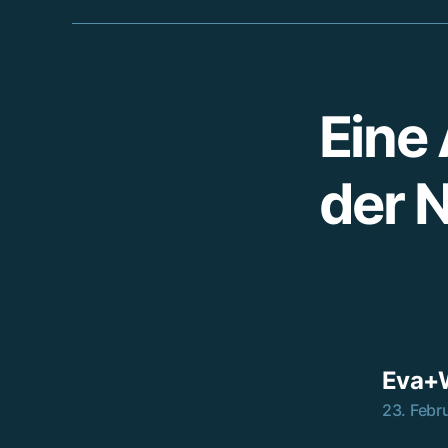
Eine 
der 
Eva+
23. Febr