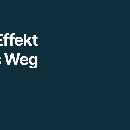
Effekt
s Weg
“