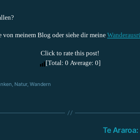
allen?
e von meinem Blog oder siehe dir meine
Wanderausr
Click to rate this post!
[Total:
0
Average:
0
]
nken
,
Natur
,
Wandern
rter
Te Araroa