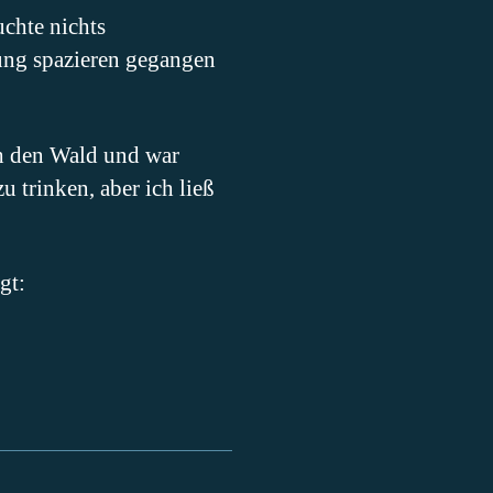
chte nichts
ung spazieren gegangen
rch den Wald und war
u trinken, aber ich ließ
agt: