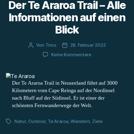
Der Te Araroa Trail – Alle
Informationen auf einen
Blick
Von
Timo
28. Februar 2022
Beitragsautor
Beitragsdatum
zu
Keine Kommentare
Der
Te
Araroa
Trail
Der Te Araroa Trail in Neuseeland führt auf 3000
–
Kilometern vom Cape Reinga auf der Nordinsel
Alle
nach Bluff auf der Südinsel. Er ist einer der
Informationen
schönsten Fernwanderwege der Welt.
auf
einen
Blick
Natur
,
Outdoor
,
Te Araroa
,
Wandern
,
Ziele
Schlagwörter