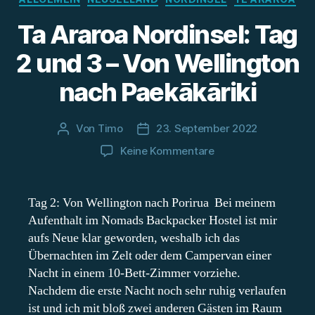
Ta Araroa Nordinsel: Tag
2 und 3 – Von Wellington
nach Paekākāriki
Von
Timo
23. September 2022
Beitragsautor
Beitragsdatum
zu
Keine Kommentare
Ta
Araroa
Nordinsel:
Tag 2: Von Wellington nach Porirua Bei meinem
Tag
Aufenthalt im Nomads Backpacker Hostel ist mir
2
aufs Neue klar geworden, weshalb ich das
und
Übernachten im Zelt oder dem Campervan einer
3
Nacht in einem 10-Bett-Zimmer vorziehe.
–
Nachdem die erste Nacht noch sehr ruhig verlaufen
Von
Wellington
ist und ich mit bloß zwei anderen Gästen im Raum