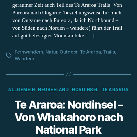
geraumer Zeit auch Teil des Te Araroa Trails! Von
Pureora nach Ongarue (beziehungsweise für mich
von Ongarue nach Pureora, da ich Northbound –
von Süden nach Norden – wandere) führt der Trail
auf gut befestigter Mountainbike […]
Fernwandern
,
Natur
,
Outdoor
,
Te Araroa
,
Trails
,
Schlagwörter
Wandern
Kategorien
ALLGEMEIN
NEUSEELAND
NORDINSEL
TE ARAROA
Te Araroa: Nordinsel –
Von Whakahoro nach
National Park