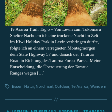
North
Te Araroa Trail: Tag 6 – Von Levin zum Tokomaru
Shelter Nachdem ich eine trockene Nacht im Zelt
im Kiwi Holiday Park in Levin verbringen durfte,
folgte ich an einem verregneten Montagmorgen
dem State Highway 57 und danach der Tararua
Road in Richtung des Tararua Forest Parks. Meine
Entscheidung, die Überquerung der Tararua
Ranges wegen […]
Essen
,
Natur
,
Nordinsel
,
Outdoor
,
Te Araroa
,
Wandern
Schlagwörter
Kategorien
ALLGEMEIN
NEUSEELAND
NORDINSEL
TE ARAROA