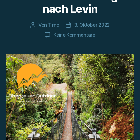
nach Levin
Von
Timo
3. Oktober 2022
Beitragsautor
Beitragsdatum
zu
Keine Kommentare
Te
Araroa
Nordinsel:
Tag
4
und
5
–
Auf
Umwegen
nach
Levin