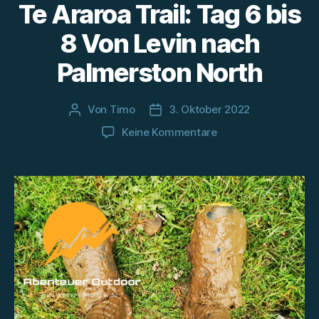
Te Araroa Trail: Tag 6 bis
8 Von Levin nach
Palmerston North
Von
Timo
3. Oktober 2022
Beitragsautor
Beitragsdatum
zu
Keine Kommentare
Te
Araroa
Trail:
Tag
6
bis
8
Von
Levin
nach
Palmerston