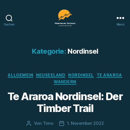
Suchen
Menü
Abenteuer
Outdoor
Kategorie:
Nordinsel
Kategorien
ALLGEMEIN
NEUSEELAND
NORDINSEL
TE ARAROA
WANDERN
Te Araroa Nordinsel: Der
Timber Trail
Von
Timo
1. November 2022
Beitragsautor
Beitragsdatum