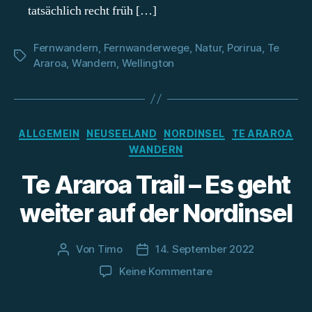
nach
tatsächlich recht früh […]
Paekākāriki
Fernwandern
,
Fernwanderwege
,
Natur
,
Porirua
,
Te
Schlagwörter
Araroa
,
Wandern
,
Wellington
Kategorien
ALLGEMEIN
NEUSEELAND
NORDINSEL
TE ARAROA
WANDERN
Te Araroa Trail – Es geht
weiter auf der Nordinsel
Von
Timo
14. September 2022
Beitragsautor
Beitragsdatum
zu
Keine Kommentare
Te
Araroa