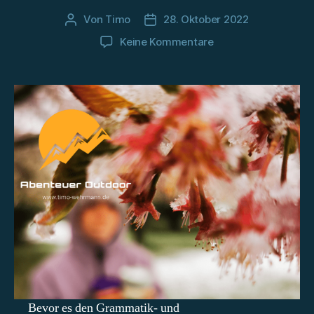
Von
Timo
28. Oktober 2022
Beitragsautor
Beitragsdatum
zu
Keine Kommentare
Te
Araroa:
Nordinsel
–
Von
Whakahoro
nach
National
Park
Bevor es den Grammatik- und