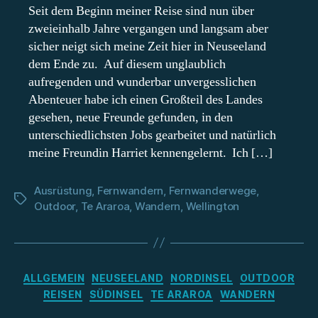
Trail
Seit dem Beginn meiner Reise sind nun über
–
zweieinhalb Jahre vergangen und langsam aber
Es
sicher neigt sich meine Zeit hier in Neuseeland
geht
dem Ende zu. Auf diesem unglaublich
weiter
aufregenden und wunderbar unvergesslichen
auf
Abenteuer habe ich einen Großteil des Landes
der
Nordinsel
gesehen, neue Freunde gefunden, in den
unterschiedlichsten Jobs gearbeitet und natürlich
meine Freundin Harriet kennengelernt. Ich […]
Ausrüstung
,
Fernwandern
,
Fernwanderwege
,
Schlagwörter
Outdoor
,
Te Araroa
,
Wandern
,
Wellington
Kategorien
ALLGEMEIN
NEUSEELAND
NORDINSEL
OUTDOOR
REISEN
SÜDINSEL
TE ARAROA
WANDERN